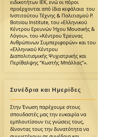
ειδικοτήτων ΙΕΚ, ενώ οι πόροι
προέρχονται από ίδια κεφάλαια του
Ινστιτούτου Τέχνης & Πολιτισμού P.
Botsiou Institute, του «Ελληνικού
Κέντρου Ερευνών Ήχου Μουσικής &
Επιτομή
Λόγου», του «Κέντρου Έρευνας
Ορθόδοξης
Ανθρώπινων Συμπεριφορών» και του
«Ελληνικού Κέντρου
Θεολογίας
Διαπολιτισμικής Ψυχιατρικής και
Περίθαλψης “Κωστής Μπάλλας”».
Κε.Δι.Βι.Μ1
Συνέδρια και Ημερίδες
Στην Ένωση παρέχουμε στους
σπουδαστές μας την ευκαιρία να
εμπλουτίσουν τις γνώσεις τους,
δίνοντας τους την δυνατότητα να
συμμετέχουν σε συνέδρια και