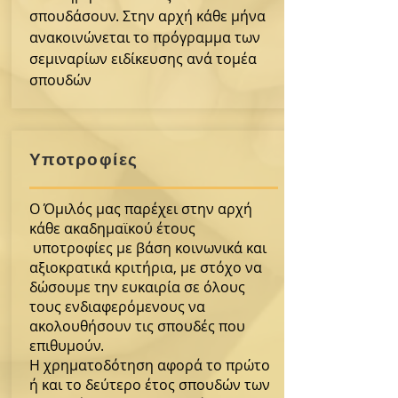
Κε.Δι.Βι.Μ1
σπουδάσουν. Στην αρχή κάθε μήνα
ανακοινώνεται το πρόγραμμα των
σεμιναρίων ειδίκευσης ανά τομέα
σπουδών
Υποτροφίες
Υπάλληλος
Εκκλησιαστικού
Ο Όμιλός μας παρέχει στην αρχή
κάθε ακαδημαϊκού έτους
Γραφείου
υποτροφίες με βάση κοινωνικά και
Κε.Δι.Βι.Μ1
αξιοκρατικά κριτήρια, με στόχο να
δώσουμε την ευκαιρία σε όλους
τους ενδιαφερόμενους να
ακολουθήσουν τις σπουδές που
επιθυμούν.
Η χρηματοδότηση αφορά το πρώτο
ή και το δεύτερο έτος σπουδών των