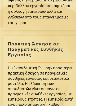
αφενός η γνωριμία με το μελλοντικό
περιβάλλον εργασίας και αφετέρου
Εκκλησιαστική
η συλλογή εμπειριών αλλά και
&
γνώσεων από τους επαγγελματίες
Πολιτιστική
του χώρου.
Κατάρτιση
Κε.Δι.Βι.Μ1
Πρακτική Άσκηση σε
Πραγματικές Συνθήκες
Εργασίας
Η «Εκπαιδευτική Ένωση» προσφέρει
πρακτική άσκηση σε πραγματικές
συνθήκες εργασίας και ρεαλιστικά
μοντέλα. Η εξάσκηση των
σπουδαστών γίνεται πάνω σε
Ιεροράπτης
πραγματικές συνθήκες εργασίας, με
Κε.Δι.Βι.Μ1
έμπειρους επόπτες. Η εμπειρία αυτή
είναι πολύ σημαντική, καθώς