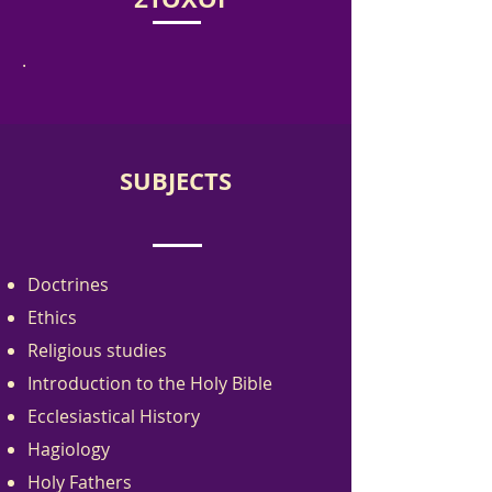
.
SUBJECTS
Doctrines
Ethics
Religious studies
Introduction to the Holy Bible
Ecclesiastical History
Hagiology
Holy Fathers