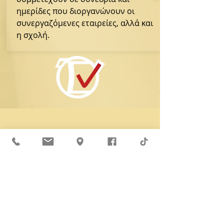
Σχολή
ημερίδες που διοργανώνουν οι
Βυζαντινής
συνεργαζόμενες εταιρείες, αλλά και
η σχολή.
Εκκλησιαστικής
Μουσικής
"Κ.Α.
Ψάχος"
ΩΔΕΙΟ
Βυζαντινή
Αγιογραφία
Κε.Δι.Βι.Μ1