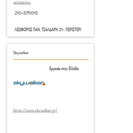
Τέχνη Σεναριογραφίας
eristeriou
210-5711015
Στέλεχος Διοίκησης και
Οικονομίας στον Τομέα
ΛΕΩΦΟΡΟΣ ΠΑΝ. ΤΣΑΛΔΑΡΗ 21- ΠΕΡΙΣΤΕΡΙ
του Πολιτισμού
Ζωγραφική Τέχνη
Skywalker
Εργασία στην Ελλάδα
Συντηρητής Έργων
Τέχνης & Αρχαιοτήτων
https://www.skywalker.gr/
Page 1 of 1