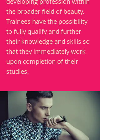
developing profession within
the broader field of beauty.
Trainees have the possibility
to fully qualify and further
their knowledge and skills so
that they immediately work
upon completion of their
studies.