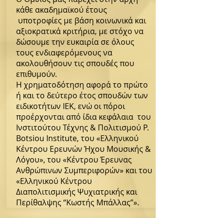
κάθε ακαδημαϊκού έτους
υποτροφίες με βάση κοινωνικά και
αξιοκρατικά κριτήρια, με στόχο να
δώσουμε την ευκαιρία σε όλους
τους ενδιαφερόμενους να
ακολουθήσουν τις σπουδές που
επιθυμούν.
Η χρηματοδότηση αφορά το πρώτο
ή και το δεύτερο έτος σπουδών των
ειδικοτήτων ΙΕΚ, ενώ οι πόροι
προέρχονται από ίδια κεφάλαια του
Ινστιτούτου Τέχνης & Πολιτισμού P.
Botsiou Institute, του «Ελληνικού
Κέντρου Ερευνών Ήχου Μουσικής &
Λόγου», του «Κέντρου Έρευνας
Ανθρώπινων Συμπεριφορών» και του
«Ελληνικού Κέντρου
Διαπολιτισμικής Ψυχιατρικής και
Περίθαλψης “Κωστής Μπάλλας”».