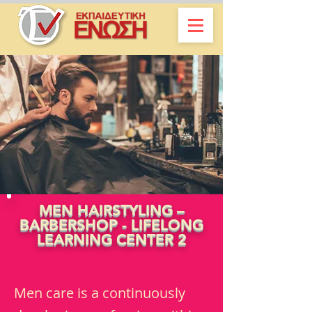
MEN HAIRSTYLING –
BARBERSHOP - LIFELONG
LEARNING CENTER 2
Men care is a continuously