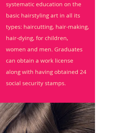
systematic education on the
basic hairstyling art in all its
types: haircutting, hair-making,
hair-dying, for children,
women and men. Graduates
can obtain a work license
along with having obtained 24
social security stamps.