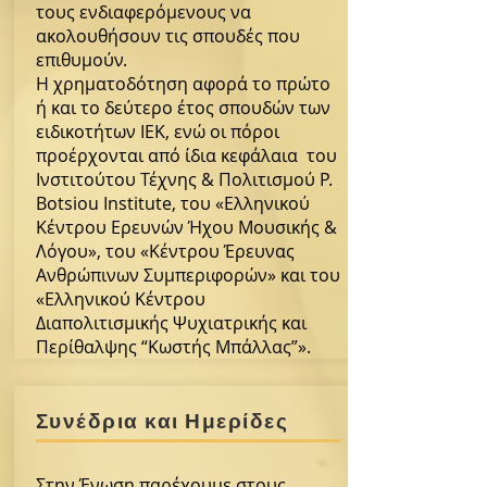
τους ενδιαφερόμενους να
ακολουθήσουν τις σπουδές που
επιθυμούν.
Η χρηματοδότηση αφορά το πρώτο
ή και το δεύτερο έτος σπουδών των
ειδικοτήτων ΙΕΚ, ενώ οι πόροι
προέρχονται από ίδια κεφάλαια του
Ινστιτούτου Τέχνης & Πολιτισμού P.
Botsiou Institute, του «Ελληνικού
Κέντρου Ερευνών Ήχου Μουσικής &
Λόγου», του «Κέντρου Έρευνας
Ανθρώπινων Συμπεριφορών» και του
«Ελληνικού Κέντρου
Διαπολιτισμικής Ψυχιατρικής και
Περίθαλψης “Κωστής Μπάλλας”».
Συνέδρια και Ημερίδες
Στην Ένωση παρέχουμε στους