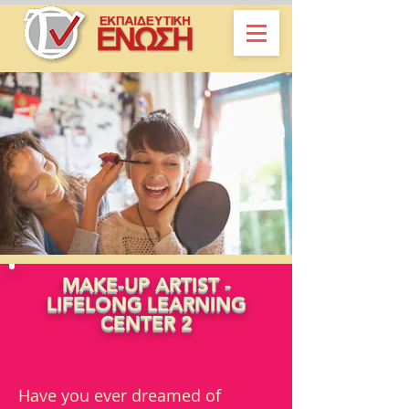
MAKE-UP ARTIST -
LIFELONG LEARNING
CENTER 2
Have you ever dreamed of