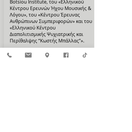
Botsiou Institute, του «Ελληνικού
Κέντρου Ερευνών Ήχου Μουσικής &
Λόγου», του «Κέντρου Έρευνας
Ανθρώπινων Συμπεριφορών» και του
«Ελληνικού Κέντρου
Διαπολιτισμικής Ψυχιατρικής και
Περίθαλψης “Κωστής Μπάλλας”».
Συνέδρια και Ημερίδες
Στην Ένωση παρέχουμε στους
σπουδαστές μας την ευκαιρία να
εμπλουτίσουν τις γνώσεις τους,
δίνοντας τους την δυνατότητα να
συμμετέχουν σε συνέδρια και
ημερίδες που διοργανώνουν οι
συνεργαζόμενες εταιρείες, αλλά και