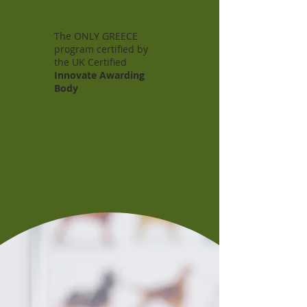
The ONLY GREECE
program certified by
the UK Certified
Innovate Awarding
Body