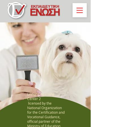
Lifelong Learning
Center 2
licensed by the
National Organization
for the Certification and
Vocational Guidance,
official partner of the
Ministry of Education