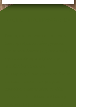
ΣΚΟΠΟΣ ΠΡΟΓΡΑΜΜΑΤΟΣ
Σκοπός του προγράμματος είναι να
δώσουμε εξειδικευμένες γνώσεις
στους σπουδαστές μας, όσον αφορά
την περιποίηση των ζώων, την
υπευθυνότητα και την
συμπεριφορά, ανοίγοντας το δρόμο
για άμεση επαφή με την αγορά
εργασίας, όπως αρμόζει σε κάθε
επαγγελματία καλλωπιστή ζώων pet
groomer. Το βασικότερο σε αυτήν