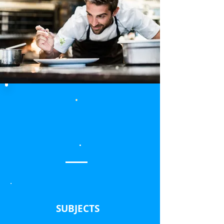
.
.
.
SUBJECTS